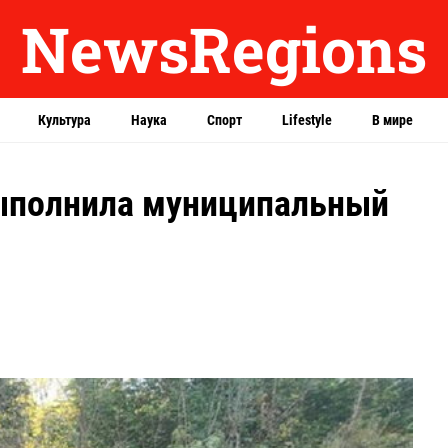
NewsRegions
Культура
Наука
Спорт
Lifestyle
В мире
выполнила муниципальный