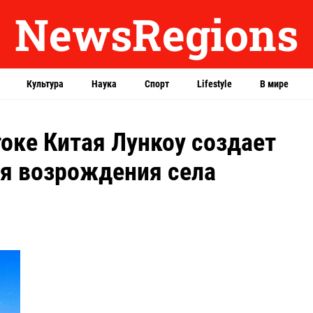
NewsRegions
Культура
Наука
Спорт
Lifestyle
В мире
стоке Китая Лункоу создает
ия возрождения села