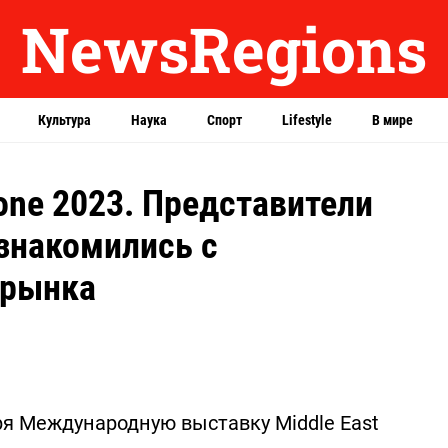
NewsRegions
Культура
Наука
Спорт
Lifestyle
В мире
tone 2023. Представители
знакомились с
 рынка
ря Международную выставку Middle East