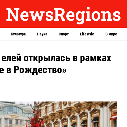
NewsRegions
Культура
Наука
Спорт
Lifestyle
В мире
 елей открылась в рамках
е в Рождество»