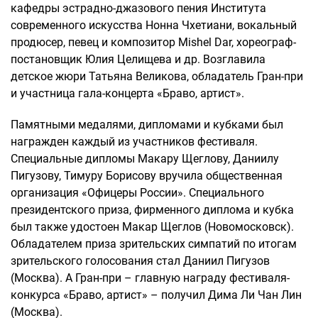
кафедры эстрадно-джазового пения Института
современного искусства Нонна Чхетиани, вокальный
продюсер, певец и композитор Mishel Dar, хореограф-
постановщик Юлия Целищева и др. Возглавила
детское жюри Татьяна Великова, обладатель Гран-при
и участница гала-концерта «Браво, артист».
Памятными медалями, дипломами и кубками был
награжден каждый из участников фестиваля.
Специальные дипломы Макару Щеглову, Даниилу
Пигузову, Тимуру Борисову вручила общественная
организация «Офицеры России». Специального
президентского приза, фирменного диплома и кубка
был также удостоен Макар Щеглов (Новомосковск).
Обладателем приза зрительских симпатий по итогам
зрительского голосования стал Даниил Пигузов
(Москва). А Гран-при – главную награду фестиваля-
конкурса «Браво, артист» – получил Дима Ли Чан Лин
(Москва).