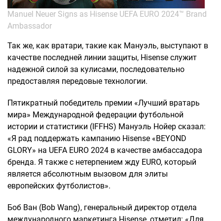
Manuel Neuer Signs as Hisense UEFA EURO 2024™ Brand
Ambassador
Так же, как вратари, такие как Мануэль, выступают в
качестве последней линии защиты, Hisense служит
надежной силой за кулисами, последовательно
предоставляя передовые технологии.
Пятикратный победитель премии «Лучший вратарь
мира» Международной федерации футбольной
истории и статистики (IFFHS) Мануэль Нойер сказал:
«Я рад поддержать кампанию Hisense «BEYOND
GLORY» на UEFA EURO 2024 в качестве амбассадора
бренда. Я также с нетерпением жду EURO, который
является абсолютным вызовом для элиты
европейских футболистов».
Боб Ван (Bob Wang), генеральный директор отдела
международного маркетинга Hisense, отметил: «Для