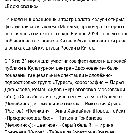
«Вдохновение».
14 июля Инновационный театр балета Калуги открыл
фестиваль спектаклем «Метель», премьера которого
состоялась в мае этого года. В июне 2024-го спектакль
побывал на гастролях в Китае и был показан три раза
в рамках дней культуры России в Китае.
С 15 по 21 июля для участников фестиваля и широкой
публики в Культурном центре «Вдохновение» были
показаны танцевальные спектакли молодёжно-
подростковых групп: «Турист», хореография — Дарья
Джабасова, Роман Аидов (Черноголовка Московской
обл.); «Способность не дышать» — Татьяна Сущенко
(Челябинск); «Призрачное озеро» — Виктория Арчая
(Ростов); «Пеликан» — Анна Хакиайнен (Новоалтайск);
«Прекрасное далёко» — Татьяна Грибанова
(Челябинск); «Цветное», «Серый белый» — Ирина
Брежнева (Киров); «Тайная лаборатория братьев