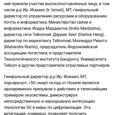
ней приняли участие высокопоставленные лица, в том
числе д-р Ир. Исмаил (Ir. Ismail), МТ, генеральный
директор по управлению ресурсами и оборудованию
почты и информатике, Министерство связи и
информатики; Индра Мардиатна (Indra Mardiatna),
директор сети Telkomsel; Деррик Хенг (Derrick Heng),
директор по маркетингу Telkomsel; Махендра Рианто
(Mahendra Rianto), председатель Индонезийской
ассоциации логистики; и представители
Технологического института Бандунга, Университета
Telkom и другие представители отраслевых партнеров.
Генеральный директор д-р Ир. Исмаил, МТ,
подчеркнул: «5G смарт-склад от Huawei является
одновременно призывом к действию и типичнейшим
примером экосистемы, демонстрируя
непосредственную и неразрывную интеграцию
технологии 5G в меры по цифровизации. Эта
интеграция, очевидно, позволяет получить