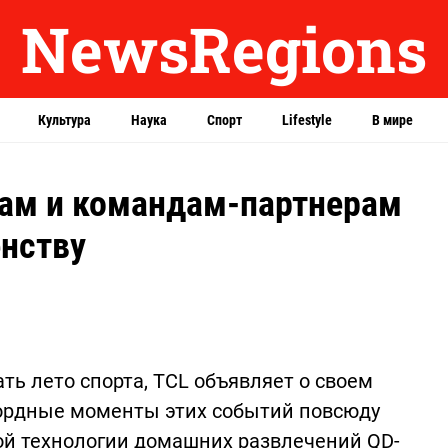
NewsRegions
Культура
Наука
Спорт
Lifestyle
В мире
ам и командам-партнерам
енству
ть лето спорта, TCL объявляет о своем
ордные моменты этих событий повсюду
ой технологии домашних развлечений QD-