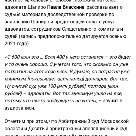
адвоката Шапиро
Павла Власкина
, рассказывает о
судьбе материала доследственной проверки по
заявлению Шапиро и предстоящей оплате услуг
адвокатов, сотрудников Следственного комитета и
судей (запись предположительно датируется осенью
2021 года).
«С 600 млн это … Если 400 у него останется – это будет
и то очень хорошо. С учетом того, что сколько он уже
потратил на этот кейс весь. Я думаю, он потратил уже
минимум [показывает один палец] долларов. Вот так.
Ну считай суд уже 100 [млн рублей], полтора [млн
рублей] – адвокаты. Вот так минимум ушло на все,
потому что никто возбуждать не хотел»
, – звучит в
аудиозаписи.
Отметим при этом, что Арбитражный суд Московской
области и Десятый арбитражный апелляционный суд
уже на деле доказали свою объективность и