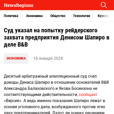
NewsRegions
Политика
Экономика
Общество
Технологии
Культура
Суд указал на попытку рейдерского
захвата предприятия Денисом Шапиро в
деле B&B
16 января 2024
ЭКОНОМИКА
Десятый арбитражный апелляционный суд счел
доводы Дениса Шапиро в отношении основателей B&B
Александра Балаховского и Якова Босинзона не
соответствующими действительности,
сообщает
«Версия». А ведь именно показания Шапиро лежат в
основе уголовного дела, возбужденного против этих
двух предпринимателей. Дадут ли оценку решениям