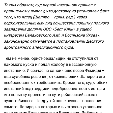
Таким образом, суд первой инстанции пришел к
правильному выводу, что достоверно установлен факт
того, что истец (Шапиро – прим. ред.) через
подконтрольных ему лиц осуществил попытку полного
завладения долями ООО «Бест Клин» в ущерб
интересам Балаховского А.М. и Босинзона Якова», –
закономерно отмечается в постановлении Десятого
арбитражного апелляционного суда.
Тем не менее, юрист-решальщик не отступился от
лакомого куска и подал жалобу в кассационную
инстанцию. И сейчас на одной чаше весов Фемиды –
два судебных решения, отказывающих Шапиро в его
необоснованных требованиях. Кроме того, суды обеих
инстанций подтвердили недобросовестность истца и
его попытку провести по сути рейдерский захват
чужого бизнеса. На другой чаше весов – показания
самого Шапиро, на которых и выстроено уголовное
дело против Балаховского и Босинзона. Добавим к