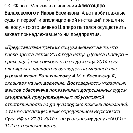
СК РФ по г. Москве в отношении
Александра
Балаховского
и
Якова Босинзона
. А вот арбитражные
суды и первой, и апелляционной инстанций пришли к
выводу, что это именно Шапиро пытался осуществить
захват принадлежавшего им предприятия.
«Представители третьих лиц указывают на то, что
после ареста летом 2014 года истца (Дениса Шапиро –
прим. ред.) выяснилось, что он до конца 2014 года
планировал полностью завладеть компанией под
угрозой жизни Балаховскому А.М. и Босинзону Я.,
оказывая на них давление. Достоверность указанных
фактов обеспечена показаниями допрошенных судом
свидетелей, предупрежденных об уголовной
ответственности за дачу заведомо ложных показаний,
а также апелляционным определением Верховного
Суда РФ от 21.01.2016 г. по уголовному делу 5-АПУ15-
112 в отношении истца.