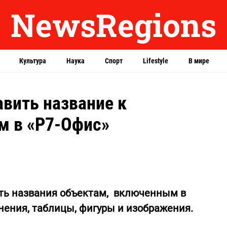
NewsRegions
Культура
Наука
Спорт
Lifestyle
В мире
авить название к
м в «Р7-Офис»
ать названия объектам, включенным в
нения, таблицы, фигуры и изображения.