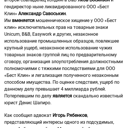
гендиректор ныне ликвидированного ООО «Бест
Клин»
Александр Савоськин
.
Им
вменяется
мошенническое хищение у ООО «Бест
клин» исключительных прав на товарные знаки
Unicum, B&B, Easywork и других, незаконное
использование промышленных образцов, повлекшее
крупный ущерб, незаконное использование чужих
товарных знаков группой лиц по предварительному
сговору, организация злоупотребления должностными
полномочиями с тяжкими последствиями для ООО
«Бест Клин» и легализация полученного незаконным
способом имущества. По оценке следствия, ущерб по
данному делу превышает 4 миллиарда рублей.
Потерпевшим по делу
является
скандально известный
юрист Денис Шапиро.
Как сообщил адвокат
Игорь Рябенков
,
представляющий интересы одного из подсудимых,