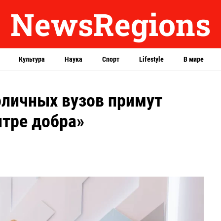
NewsRegions
Культура
Наука
Спорт
Lifestyle
В мире
оличных вузов примут
нтре добра»