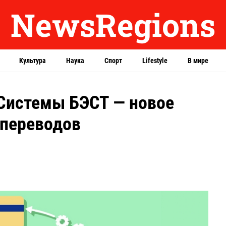
NewsRegions
Культура
Наука
Спорт
Lifestyle
В мире
Системы БЭСТ — новое
 переводов