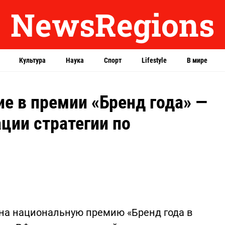
NewsRegions
Культура
Наука
Спорт
Lifestyle
В мире
е в премии «Бренд года» —
ции стратегии по
на национальную премию «Бренд года в