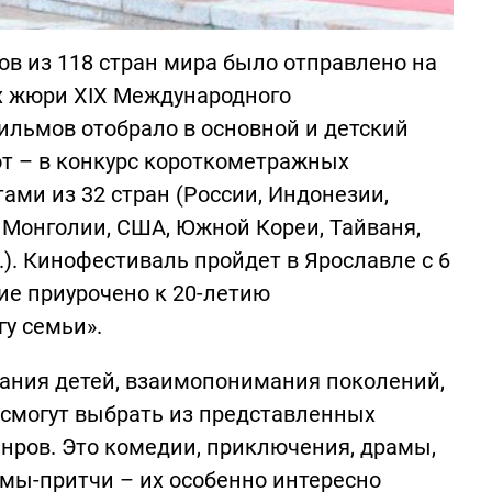
ов из 118 стран мира было отправлено на
их жюри XIХ Международного
ильмов отобрало в основной и детский
от – в конкурс короткометражных
ми из 32 стран (России, Индонезии,
, Монголии, США, Южной Кореи, Тайваня,
.). Кинофестиваль пройдет в Ярославле с 6
тие приурочено к 20-летию
у семьи».
тания детей, взаимопонимания поколений,
 смогут выбрать из представленных
ров. Это комедии, приключения, драмы,
ьмы-притчи – их особенно интересно