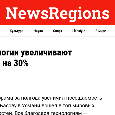
NewsRegions
Культура
Наука
Спорт
Lifestyle
В мире
огии увеличивают
 на 30%
рама за полгода увеличил посещаемость
 Басову в Усмани вошел в топ мировых
тей. Все благодаря технологиям —