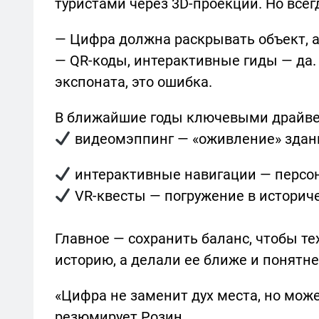
туристами через 3D-проекции. Но всег
— Цифра должна раскрывать объект, а 
— QR-коды, интерактивные гиды — да.
экспоната, это ошибка.
В ближайшие годы ключевыми драйве
видеомэппинг — «оживление» здани
интерактивные навигации — персо
VR-квесты — погружение в историч
Главное — сохранить баланс, чтобы т
историю, а делали ее ближе и понятне
«Цифра не заменит дух места, но може
резюмирует Розин.