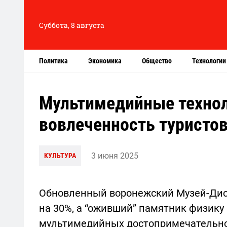
Суббота, 8 августа
Политика
Экономика
Общество
Технологии
Мультимедийные технол
вовлеченность туристов
3 июня 2025
КУЛЬТУРА
Обновленный воронежский Музей-Дио
на 30%, а “оживший” памятник физику
мультимедийных достопримечательнос