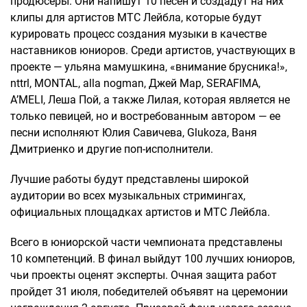
продюсеры. Они напишут 10 песен и создадут на них
клипы для артистов МТС Лейбла, которые будут
курировать процесс создания музыки в качестве
наставников юниоров. Среди артистов, участвующих в
проекте — ульяна мамушкина, «внимание брусника!»,
nttrl, MONTAL, аlla nogman, Джей Мар, SERAFIMA,
A’MELI, Леша Пой, а также Лилая, которая является не
только певицей, но и востребованным автором — ее
песни исполняют Юлия Савичева, Glukoza, Ваня
Дмитриенко и другие поп-исполнители.
Лучшие работы будут представлены широкой
аудитории во всех музыкальных стримингах,
официальных площадках артистов и МТС Лейбла.
Всего в юниорской части чемпионата представлены
10 компетенций. В финал выйдут 100 лучших юниоров,
чьи проекты оценят эксперты. Очная защита работ
пройдет 31 июля, победителей объявят на церемонии