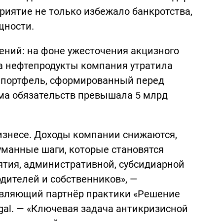
иятие не только избежало банкротства,
щности.
ений: на фоне ужесточения акцизного
на нефтепродукты компания утратила
 портфель, сформированный перед
ма обязательств превышала 5 млрд
бизнесе. Доходы компании снижаются,
манные шаги, которые становятся
ятия, административной, субсидиарной
одителей и собственников», —
авляющий партнёр практики «Решение
gal. — «Ключевая задача антикризисной