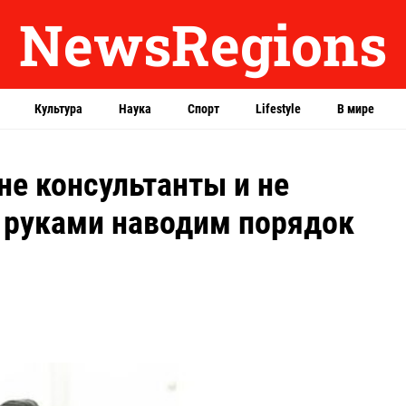
NewsRegions
Культура
Наука
Спорт
Lifestyle
В мире
е консультанты и не
 руками наводим порядок