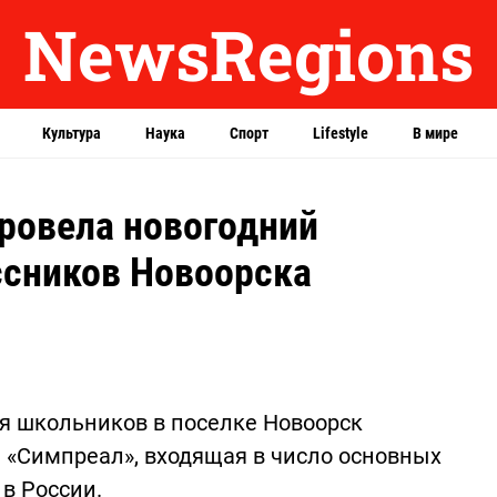
NewsRegions
Культура
Наука
Спорт
Lifestyle
В мире
ровела новогодний
ссников Новоорска
я школьников в поселке Новоорск
 «Симпреал», входящая в число основных
в России.