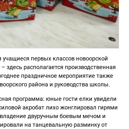
и учащиеся первых классов новоорской
– здесь располагается производственная
огоднее праздничное мероприятие также
оорского района и руководства школы.
ная программа: юные гости елки увидели
силовой акробат лихо жонглировал гирями
 владение двуручным боевым мечом и
гировали на танцевальную разминку от