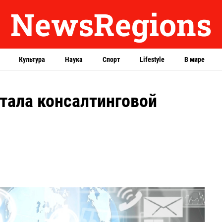
NewsRegions
Культура
Наука
Спорт
Lifestyle
В мире
тала консалтинговой