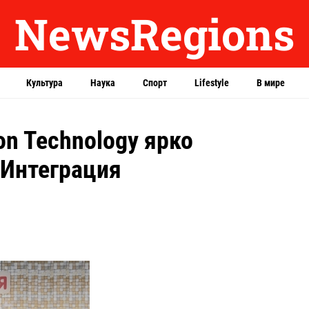
NewsRegions
Культура
Наука
Спорт
Lifestyle
В мире
on Technology ярко
 Интеграция