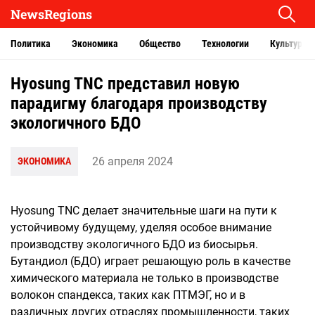
NewsRegions
Политика
Экономика
Общество
Технологии
Культура
Hyosung TNC представил новую
парадигму благодаря производству
экологичного БДО
26 апреля 2024
ЭКОНОМИКА
Hyosung TNC делает значительные шаги на пути к
устойчивому будущему, уделяя особое внимание
производству экологичного БДО из биосырья.
Бутандиол (БДО) играет решающую роль в качестве
химического материала не только в производстве
волокон спандекса, таких как ПТМЭГ, но и в
различных других отраслях промышленности, таких