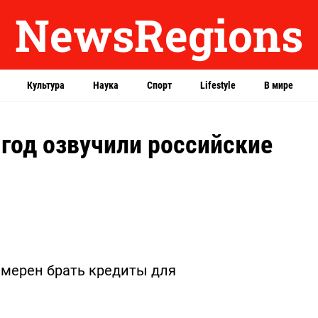
NewsRegions
Культура
Наука
Спорт
Lifestyle
В мире
 год озвучили российские
мерен брать кредиты для