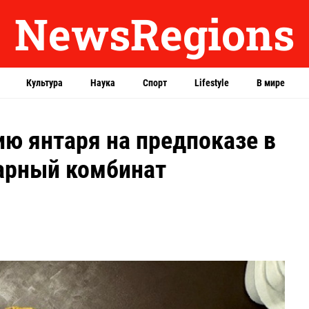
NewsRegions
Культура
Наука
Спорт
Lifestyle
В мире
ю янтаря на предпоказе в
арный комбинат