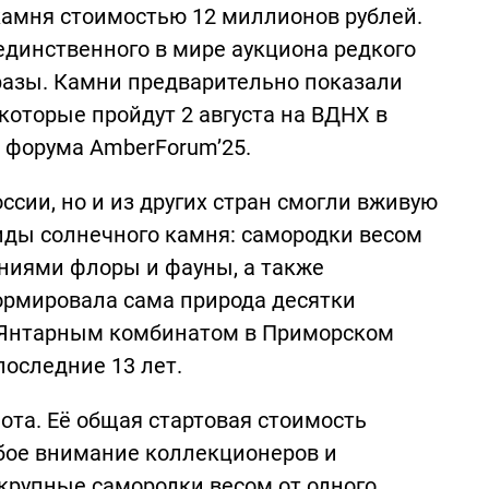
амня стоимостью 12 миллионов рублей.
динственного в мире аукциона редкого
 разы. Камни предварительно показали
которые пройдут 2 августа на ВДНХ в
о форума AmberForum’25.
ссии, но и из других стран смогли вживую
виды солнечного камня: самородки весом
ниями флоры и фауны, а также
ормировала сама природа десятки
 Янтарным комбинатом в Приморском
последние 13 лет.
ота. Её общая стартовая стоимость
бое внимание коллекционеров и
 крупные самородки весом от одного