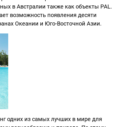
стных в Австралии также как объекты PAL.
вает возможность появления десяти
ранах Океании и Юго-Восточной Азии.
нг одних из самых лучших в мире для