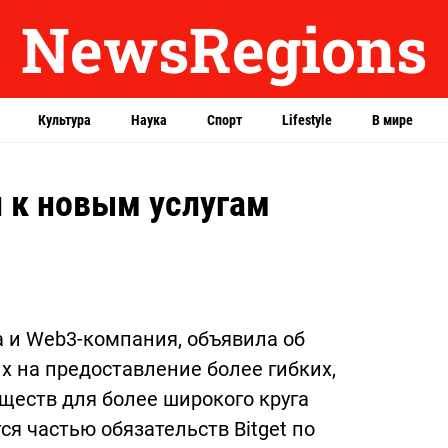
NewsRegions
Культура
Наука
Спорт
Lifestyle
В мире
п к новым услугам
а и Web3-компания, объявила об
 на предоставление более гибких,
еств для более широкого круга
я частью обязательств Bitget по